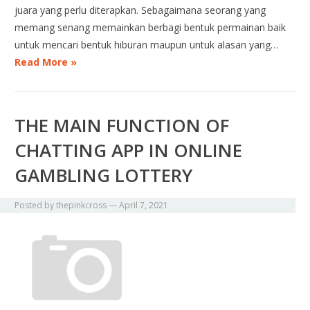
juara yang perlu diterapkan. Sebagaimana seorang yang
memang senang memainkan berbagi bentuk permainan baik
untuk mencari bentuk hiburan maupun untuk alasan yang…
Read More »
THE MAIN FUNCTION OF
CHATTING APP IN ONLINE
GAMBLING LOTTERY
Posted by
thepinkcross
—
April 7, 2021