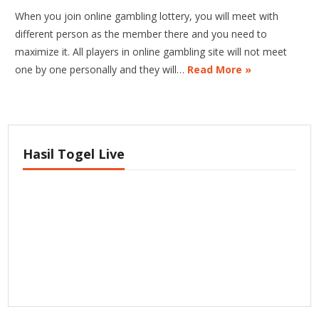
When you join online gambling lottery, you will meet with
different person as the member there and you need to
maximize it. All players in online gambling site will not meet
one by one personally and they will…
Read More »
Hasil Togel Live