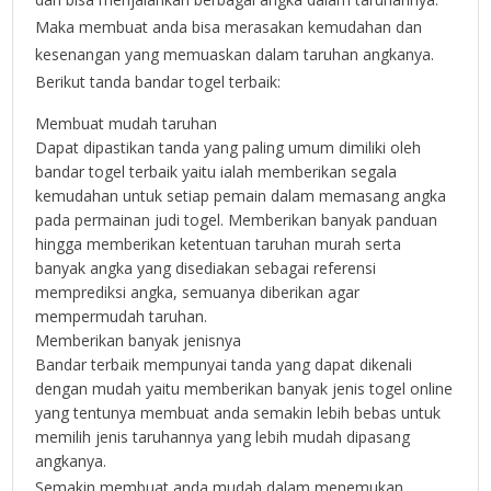
Maka membuat anda bisa merasakan kemudahan dan
kesenangan yang memuaskan dalam taruhan angkanya.
Berikut tanda bandar togel terbaik:
Membuat mudah taruhan
Dapat dipastikan tanda yang paling umum dimiliki oleh
bandar togel terbaik yaitu ialah memberikan segala
kemudahan untuk setiap pemain dalam memasang angka
pada permainan judi togel. Memberikan banyak panduan
hingga memberikan ketentuan taruhan murah serta
banyak angka yang disediakan sebagai referensi
memprediksi angka, semuanya diberikan agar
mempermudah taruhan.
Memberikan banyak jenisnya
Bandar terbaik mempunyai tanda yang dapat dikenali
dengan mudah yaitu memberikan banyak jenis togel online
yang tentunya membuat anda semakin lebih bebas untuk
memilih jenis taruhannya yang lebih mudah dipasang
angkanya.
Semakin membuat anda mudah dalam menemukan