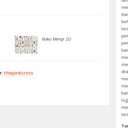
den
mem
Ban
ber
ter
pem
Buku Mimpi 2D
pem
ban
mem
me
dir
r:
thepinkcross
mem
mem
ban
tog
mem
ter
Ta