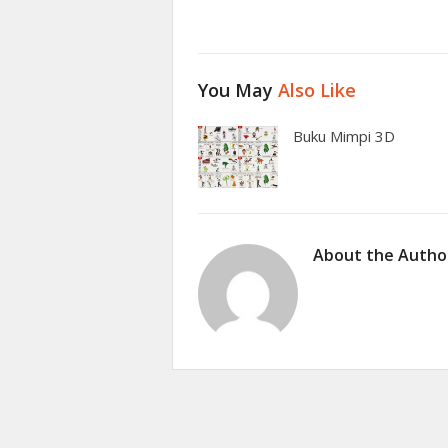
You May
Also Like
Buku Mimpi 3D
About the Autho