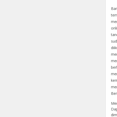
Ban
tem
mem
onl
tan
sud
dii
me
men
ber
mem
kem
mem
Ber
Me
Dap
dim