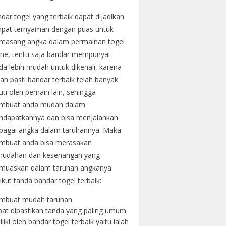
dar togel yang terbaik dapat dijadikan
pat ternyaman dengan puas untuk
asang angka dalam permainan togel
ine, tentu saja bandar mempunyai
da lebih mudah untuk dikenali, karena
ah pasti bandar terbaik telah banyak
kuti oleh pemain lain, sehingga
mbuat anda mudah dalam
dapatkannya dan bisa menjalankan
bagai angka dalam taruhannya. Maka
buat anda bisa merasakan
udahan dan kesenangan yang
uaskan dalam taruhan angkanya.
ikut tanda bandar togel terbaik:
mbuat mudah taruhan
at dipastikan tanda yang paling umum
iliki oleh bandar togel terbaik yaitu ialah