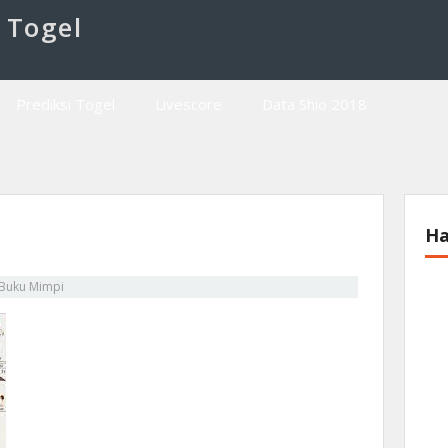
 Togel
Prediksi Togel
Livescore
Data Shio 2018
Ha
Buku Mimpi