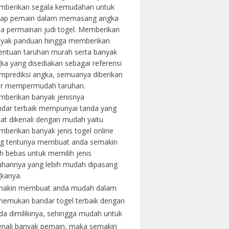
berikan segala kemudahan untuk
iap pemain dalam memasang angka
a permainan judi togel. Memberikan
yak panduan hingga memberikan
entuan taruhan murah serta banyak
ka yang disediakan sebagai referensi
prediksi angka, semuanya diberikan
r mempermudah taruhan.
berikan banyak jenisnya
dar terbaik mempunyai tanda yang
at dikenali dengan mudah yaitu
berikan banyak jenis togel online
g tentunya membuat anda semakin
ih bebas untuk memilih jenis
uhannya yang lebih mudah dipasang
kanya.
makin membuat anda mudah dalam
emukan bandar togel terbaik dengan
da dimilikinya, sehingga mudah untuk
enali banyak pemain, maka semakin