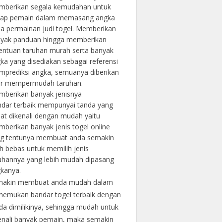
berikan segala kemudahan untuk
iap pemain dalam memasang angka
a permainan judi togel. Memberikan
yak panduan hingga memberikan
entuan taruhan murah serta banyak
ka yang disediakan sebagai referensi
prediksi angka, semuanya diberikan
r mempermudah taruhan.
berikan banyak jenisnya
dar terbaik mempunyai tanda yang
at dikenali dengan mudah yaitu
berikan banyak jenis togel online
g tentunya membuat anda semakin
ih bebas untuk memilih jenis
uhannya yang lebih mudah dipasang
kanya.
makin membuat anda mudah dalam
emukan bandar togel terbaik dengan
da dimilikinya, sehingga mudah untuk
enali banyak pemain, maka semakin