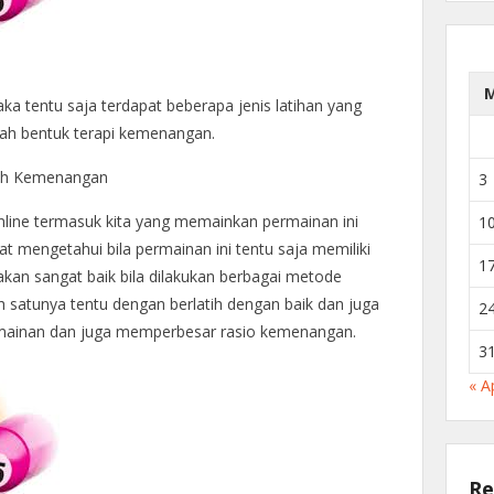
a tentu saja terdapat beberapa jenis latihan yang
uah bentuk terapi kemenangan.
aih Kemenangan
3
Online termasuk kita yang memainkan permainan ini
1
 mengetahui bila permainan ini tentu saja memiliki
1
akan sangat baik bila dilakukan berbagai metode
 satunya tentu dengan berlatih dengan baik dan juga
2
ermainan dan juga memperbesar rasio kemenangan.
3
« A
Re