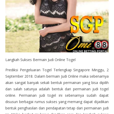
Langkah Sukses Bermain Judi Online Togel
Prediksi Pengeluaran Togel Terlengkap Singapore Minggu, 2
September 2018. Dalam bermain Judi Online maka sebenarnya
akan sangat banyak sekali bentuk permainan yang bisa dipilih
dan salah satunya adalah bentuk dari permainan judi togel
online. Permainan judi togel ini sebenarnya sudah dapat
disusun berbagai rumus sukses yang memang dapat dijadikan
bentuk penghasilan dan pendapatan tetap dari permainan judi