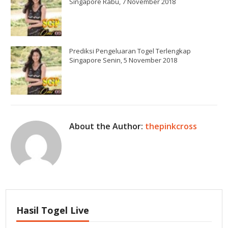
Singapore Rabu, 7 November 2018
Prediksi Pengeluaran Togel Terlengkap
Singapore Senin, 5 November 2018
About the Author:
thepinkcross
Hasil Togel Live