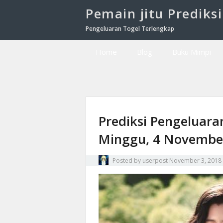
Pemain jitu Prediksi
Pengeluaran Togel Terlengkap
Home
Blog
Buku Mimpi
Prediksi Pengeluara
Minggu, 4 Novembe
Posted by
userpost
November 3, 2018