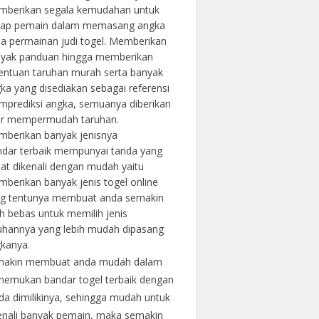
berikan segala kemudahan untuk
iap pemain dalam memasang angka
a permainan judi togel. Memberikan
yak panduan hingga memberikan
entuan taruhan murah serta banyak
ka yang disediakan sebagai referensi
prediksi angka, semuanya diberikan
r mempermudah taruhan.
berikan banyak jenisnya
dar terbaik mempunyai tanda yang
at dikenali dengan mudah yaitu
berikan banyak jenis togel online
g tentunya membuat anda semakin
ih bebas untuk memilih jenis
uhannya yang lebih mudah dipasang
kanya.
makin membuat anda mudah dalam
emukan bandar togel terbaik dengan
da dimilikinya, sehingga mudah untuk
enali banyak pemain, maka semakin