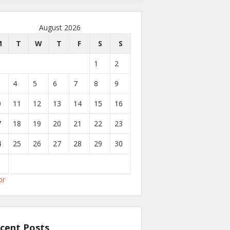
August 2026
M
T
W
T
F
S
S
1
2
4
5
6
7
8
9
0
11
12
13
14
15
16
7
18
19
20
21
22
23
4
25
26
27
28
29
30
1
pr
cent Posts