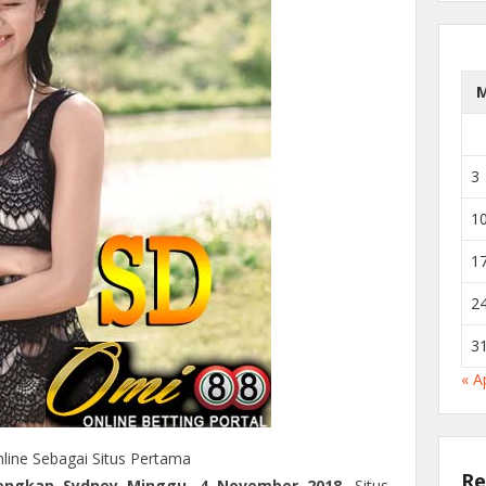
3
1
1
2
3
« A
line Sebagai Situs Pertama
Re
lengkap Sydney Minggu, 4 November 2018.
Situs