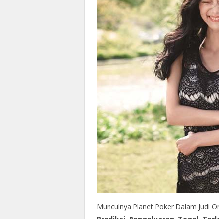
Munculnya Planet Poker Dalam Judi On
Prediksi Pengeluaran Togel Ter