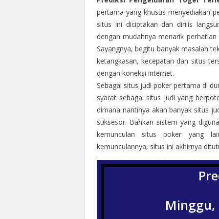
pertama yang khusus menyediakan per
situs ini diciptakan dan dirilis lan
dengan mudahnya menarik perhatian 
Sayangnya, begitu banyak masalah tekn
ketangkasan, kecepatan dan situs t
dengan koneksi internet.
Sebagai situs judi poker pertama di d
syarat sebagai situs judi yang berpote
dimana nantinya akan banyak situs j
suksesor. Bahkan sistem yang diguna
kemunculan situs poker yang la
kemunculannya, situs ini akhirnya ditut
Pre
Minggu,