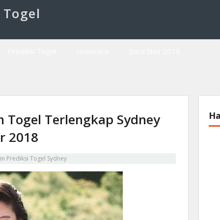
 Togel
Prediksi Togel
Livescore
Data Shio 2018
Ha
n Togel Terlengkap Sydney
r 2018
in
Prediksi Togel Sydney